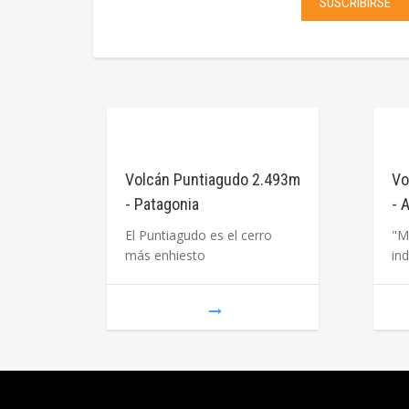
SUSCRIBIRSE
Volcán Puntiagudo 2.493m
Vo
- Patagonia
- 
El Puntiagudo es el cerro
"M
más enhiesto
in