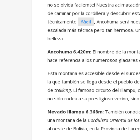
no se olvida facilemte! Nuestra aclimatació
de caminar por la cordillera y descubrir est
técnicamente
fácil
, Ancohuma será nues
escalada más técnica pero tan hermosa. Un 
belleza.
Ancohuma 6.420m:
El nombre de la monta
hace referencia a los numerosos glaciares 
Esta montaña es accesible desde el suroe
la que también se llega desde el pueblo d
de
trekking
. El famoso circuito del Illampu
no sólo rodea a su prestigioso vecino, sin
Nevado Illampu 6.368m:
También conocid
una montaña de la
Cordillera Oriental de lo
al oeste de Bolivia, en la Provincia de Lar