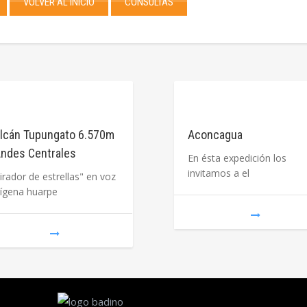
VOLVER AL INICIO
CONSULTAS
lcán Tupungato 6.570m
Aconcagua
Andes Centrales
En ésta expedición los
invitamos a el
irador de estrellas" en voz
dígena huarpe