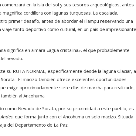
n comenzará en la isla del sol y sus tesoros arqueológicos, antes
a magnífica cordillera con lagunas turquesas. La escalada,
tro primer desafío, antes de abordar el Illampu reservando una
viaje tanto deportivo como cultural, en un país de impresionant
ña significa en aimara «agua cristalina», el que probablemente
del nevado.
ste su RUTA NORMAL, específicamente desde la laguna Glaciar, a
e Sorata. El macizo también ofrece excelentes oportunidades
, que exige aproximadamente siete días de marcha para realizarlo,
o también al Ancohuma.
o como Nevado de Sorata, por su proximidad a este pueblo, es
s Andes
, que forma junto con el Ancohuma un solo macizo. Situada
ecaja del Departamento de La Paz.