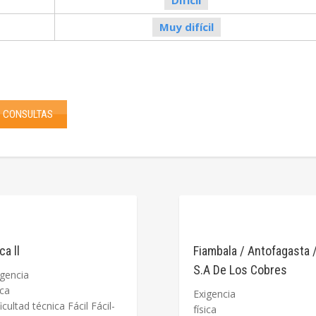
Difícil
Muy difícil
CONSULTAS
ca ll
Fiambala / Antofagasta 
S.A De Los Cobres
igencia
física
Exigencia
icultad técnica Fácil Fácil-
fí