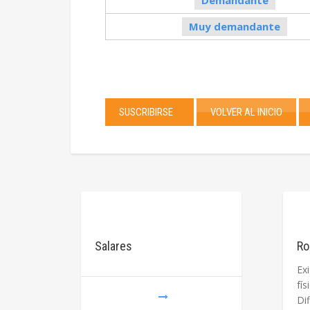
Demandante
Muy demandante
SUSCRIBIRSE
VOLVER AL INICIO
Salares
Ro
Ex
Dif