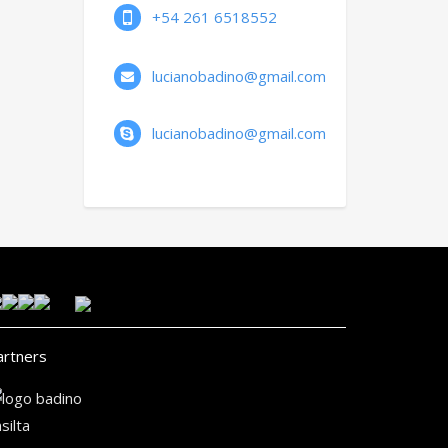
+54 261 6518552
lucianobadino@gmail.com
lucianobadino@gmail.com
artners