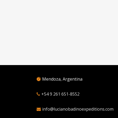
Mendoza, Argentina
+54 9 261 651-8552
info@lucianobadinoexpeditions.com