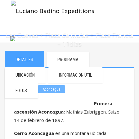
Las Cuevas + Plaza de Mulas + Plaza Francia
– 11días
DETALLES
PROGRAMA
UBICACIÓN
INFORMACIÓN ÚTIL
Aconcagua
FOTOS
Primera
ascensión Aconcagua:
Mathias Zubriggen, Suizo
14 de febrero de 1897.
Cerro Aconcagua
es una montaña ubicada