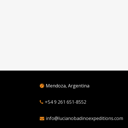
Mendoza, Argentina
+54 9 261 651-8552
info@lucianobadinoexpeditions.com