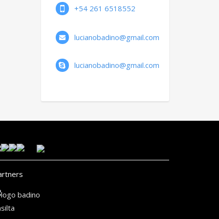
+54 261 6518552
lucianobadino@gmail.com
lucianobadino@gmail.com
artners