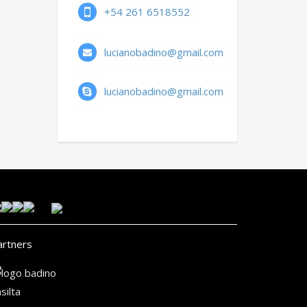
+54 261 6518552
lucianobadino@gmail.com
lucianobadino@gmail.com
artners