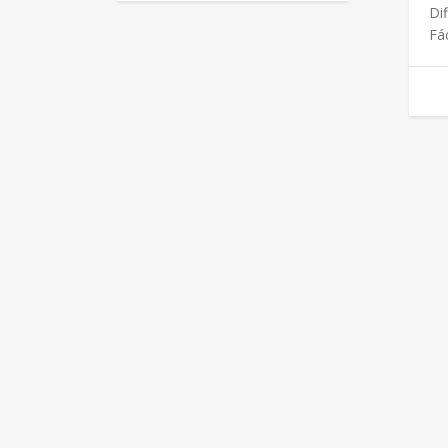
Dif
Fác