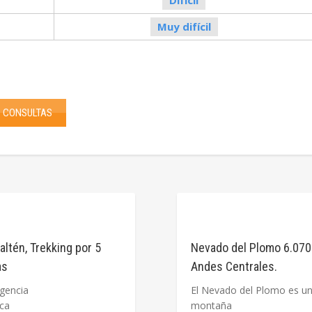
Difícil
Muy difícil
CONSULTAS
altén, Trekking por 5
Nevado del Plomo 6.070
as
Andes Centrales.
igencia
El Nevado del Plomo es u
física
montaña