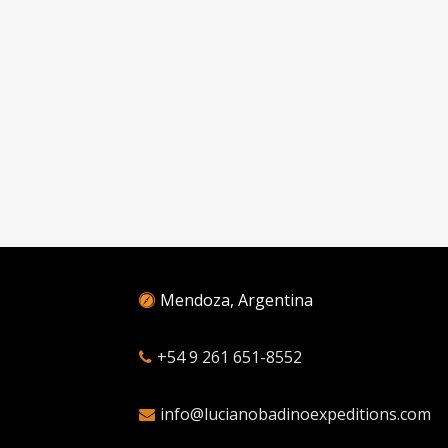
Mendoza, Argentina
+54 9 261 651-8552
info@lucianobadinoexpeditions.com