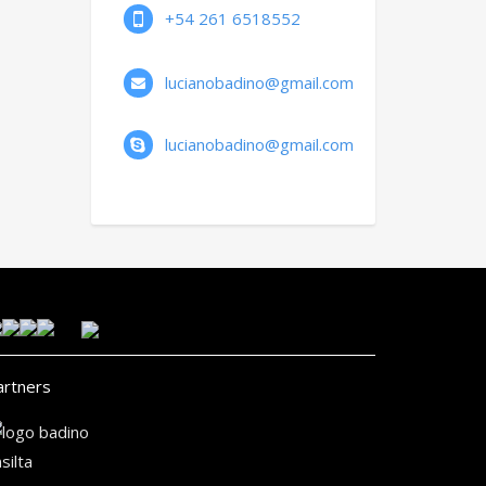
+54 261 6518552
lucianobadino@gmail.com
lucianobadino@gmail.com
artners