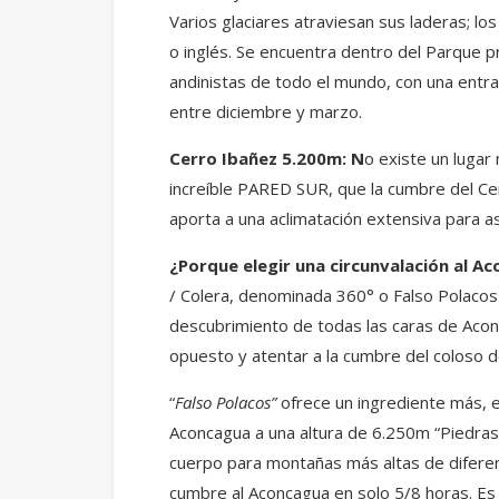
Varios glaciares atraviesan sus laderas; los
o inglés. Se encuentra dentro del Parque 
andinistas de todo el mundo, con una entr
entre diciembre y marzo.
Cerro Ibañez 5.200m: N
o existe un lugar
increíble PARED SUR, que la cumbre del Cer
aporta a una aclimatación extensiva para a
¿Porque elegir una circunvalación al A
/ Colera, denominada 360° o Falso Polacos 
descubrimiento de todas las caras de Acon
opuesto y atentar a la cumbre del coloso d
“
Falso Polacos”
ofrece un ingrediente más, e
Aconcagua a una altura de 6.250m “Piedras
cuerpo para montañas más altas de diferen
cumbre al Aconcagua en solo 5/8 horas. Es 