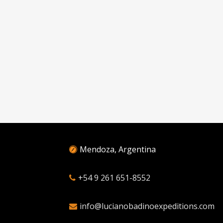
Mendoza, Argentina
+54 9 261 651-8552
info@lucianobadinoexpeditions.com