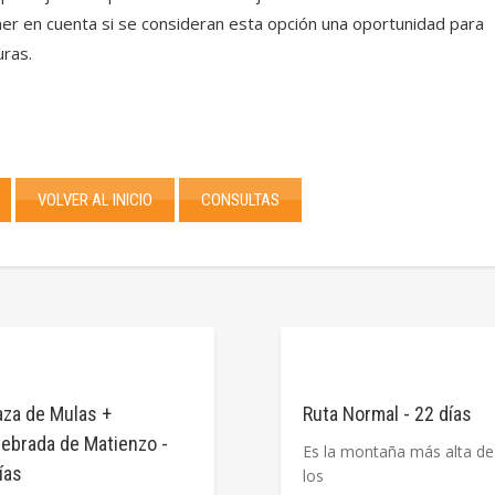
r en cuenta si se consideran esta opción una oportunidad para
uras.
VOLVER AL INICIO
CONSULTAS
aza de Mulas +
Ruta Normal - 22 días
ebrada de Matienzo -
Es la montaña más alta de
ías
los