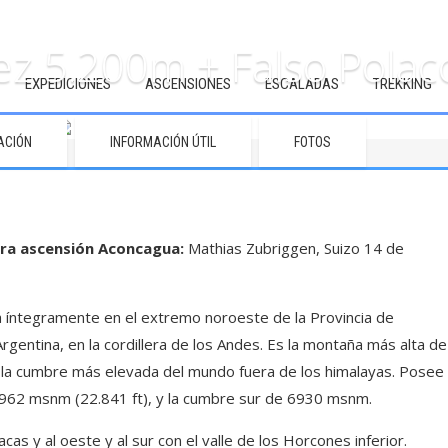
ez 5.200m + Falso Polaco
EXPEDICIONES
ASCENSIONES
ESCALADAS
TREKKING
ACIÓN
INFORMACIÓN ÚTIL
FOTOS
ra ascensión Aconcagua:
Mathias Zubriggen, Suizo 14 de
 íntegramente en el extremo noroeste de la Provincia de
gentina, en la cordillera de los Andes. Es la montaña más alta de
es la cumbre más elevada del mundo fuera de los himalayas. Posee
 6962 msnm (22.841 ft), y la cumbre sur de 6930 msnm.
Vacas y al oeste y al sur con el valle de los Horcones inferior.