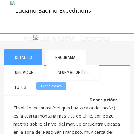
Incahuasi 6.638M – Catamarca
DETALLES
PROGRAMA
UBICACIÓN
INFORMACIÓN ÚTIL
Expediciones
FOTOS
Descripción:
El volcán Incahuasi (del quechua \»casa del inca\»)
es la cuarta montaña más alta de Chile, con 6620
metros sobre el nivel del mar. Se encuentra ubicada
en la zona del Paso San Francisco, muy cerca del