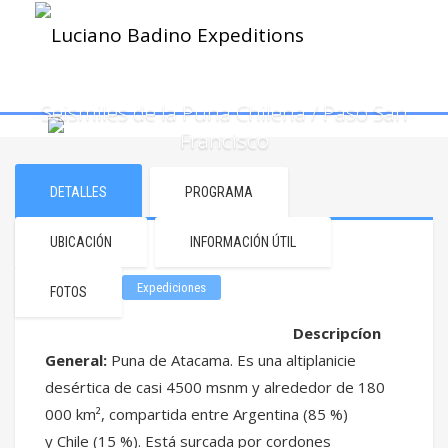
Seismiles de la Puna Chilena / Paso San
Francisco
DETALLES
PROGRAMA
UBICACIÓN
INFORMACIÓN ÚTIL
Expediciones
FOTOS
Descripcíon
General:
Puna de Atacama. Es una altiplanicie
desértica de casi 4500 msnm y alrededor de 180
000 km², compartida entre Argentina (85 %)
y Chile (15 %). Está surcada por cordones