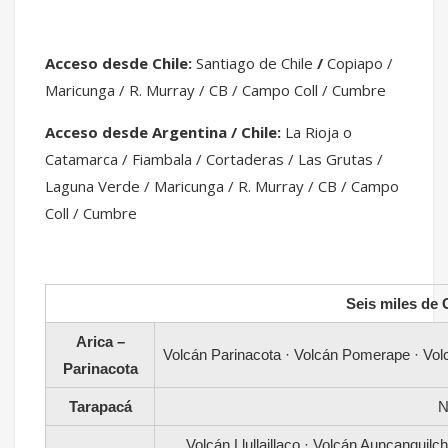
Acceso desde Chile:
Santiago de Chile
/
Copiapo /
Maricunga / R. Murray / CB / Campo Coll / Cumbre
Acceso desde Argentina / Chile:
La Rioja o
Catamarca / Fiambala / Cortaderas / Las Grutas /
Laguna Verde / Maricunga / R. Murray / CB / Campo
Coll / Cumbre
Seis miles de 
Arica –
Volcán Parinacota · Volcán Pomerape · Volc
Parinacota
Tarapacá
N
Volcán Llullaillaco · Volcán Auncanquilc