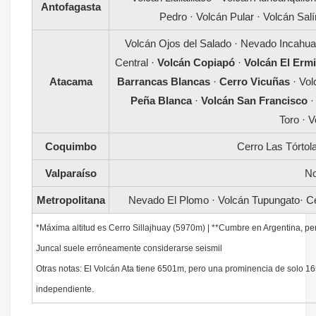
Antofagasta
Pedro · Volcán Pular · Volcán Sal
Volcán Ojos del Salado · Nevado Incahu
Central ·
Volcán Copiapó
·
Volcán El Erm
Atacama
Barrancas Blancas
·
Cerro Vicuñas
· Vo
Peña Blanca
·
Volcán San Francisco
·
Toro · 
Coquimbo
Cerro Las Tórtol
Valparaíso
No
Metropolitana
Nevado El Plomo · Volcán Tupungato· C
*Máxima altitud es Cerro Sillajhuay (5970m) | **Cumbre en Argentina, per
Juncal suele erróneamente considerarse seismil
Otras notas: El Volcán Ata tiene 6501m, pero una prominencia de solo 
independiente.